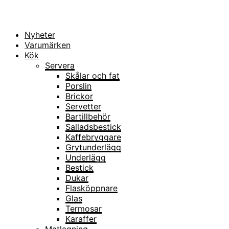
Nyheter
Varumärken
Kök
Servera
Skålar och fat
Porslin
Brickor
Servetter
Bartillbehör
Salladsbestick
Kaffebryggare
Grytunderlägg
Underlägg
Bestick
Dukar
Flasköppnare
Glas
Termosar
Karaffer