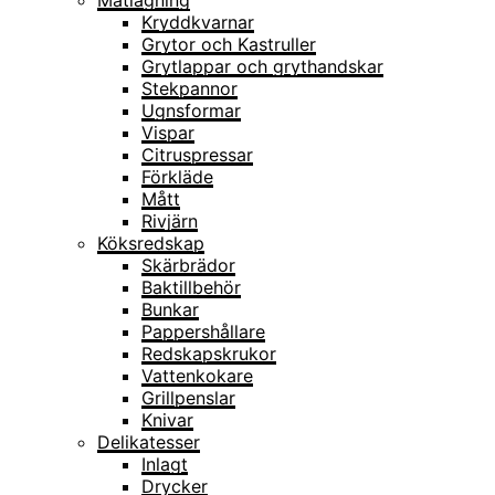
Matlagning
Kryddkvarnar
Grytor och Kastruller
Grytlappar och grythandskar
Stekpannor
Ugnsformar
Vispar
Citruspressar
Förkläde
Mått
Rivjärn
Köksredskap
Skärbrädor
Baktillbehör
Bunkar
Pappershållare
Redskapskrukor
Vattenkokare
Grillpenslar
Knivar
Delikatesser
Inlagt
Drycker