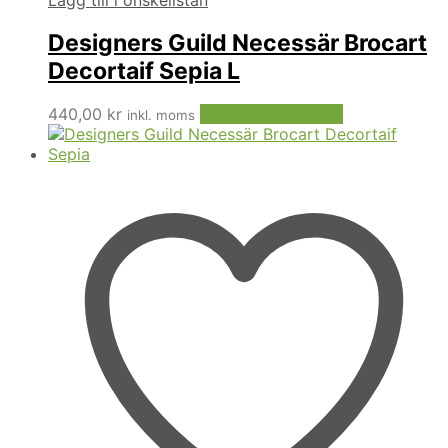
Designers Guild Necessär Brocart
Decortaif Sepia L
440,00
kr
Lägg till i varukorg
inkl. moms