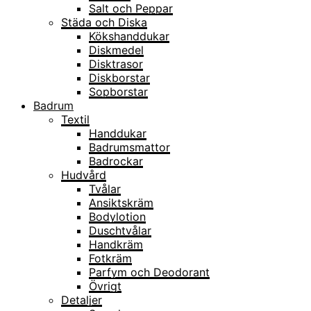
Salt och Peppar
Städa och Diska
Kökshanddukar
Diskmedel
Disktrasor
Diskborstar
Sopborstar
Badrum
Textil
Handdukar
Badrumsmattor
Badrockar
Hudvård
Tvålar
Ansiktskräm
Bodylotion
Duschtvålar
Handkräm
Fotkräm
Parfym och Deodorant
Övrigt
Detaljer