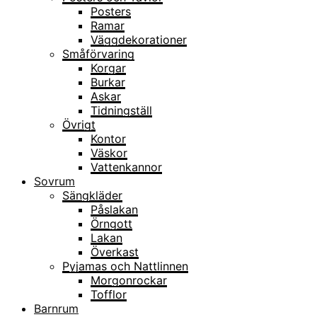
Posters
Ramar
Väggdekorationer
Småförvaring
Korgar
Burkar
Askar
Tidningställ
Övrigt
Kontor
Väskor
Vattenkannor
Sovrum
Sängkläder
Påslakan
Örngott
Lakan
Överkast
Pyjamas och Nattlinnen
Morgonrockar
Tofflor
Barnrum