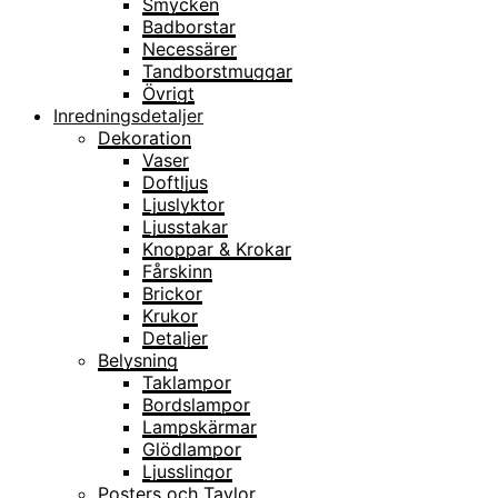
Smycken
Badborstar
Necessärer
Tandborstmuggar
Övrigt
Inredningsdetaljer
Dekoration
Vaser
Doftljus
Ljuslyktor
Ljusstakar
Knoppar & Krokar
Fårskinn
Brickor
Krukor
Detaljer
Belysning
Taklampor
Bordslampor
Lampskärmar
Glödlampor
Ljusslingor
Posters och Tavlor