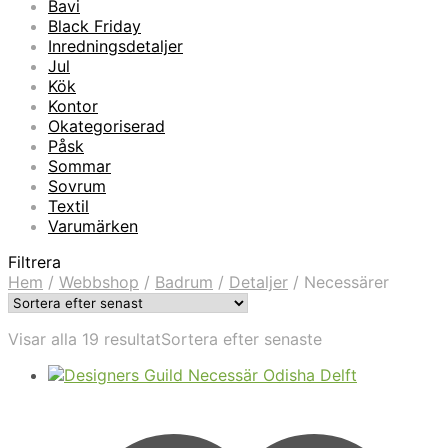
Bavi
Black Friday
Inredningsdetaljer
Jul
Kök
Kontor
Okategoriserad
Påsk
Sommar
Sovrum
Textil
Varumärken
Filtrera
Hem
/
Webbshop
/
Badrum
/
Detaljer
/
Necessärer
Visar alla 19 resultat
Sortera efter senaste