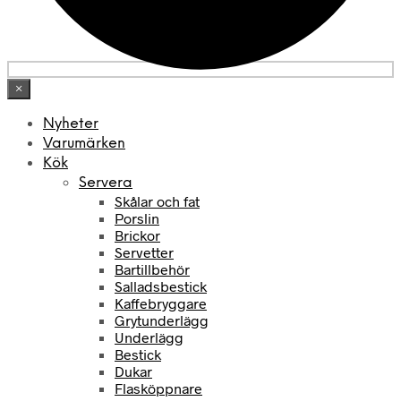
×
Nyheter
Varumärken
Kök
Servera
Skålar och fat
Porslin
Brickor
Servetter
Bartillbehör
Salladsbestick
Kaffebryggare
Grytunderlägg
Underlägg
Bestick
Dukar
Flasköppnare