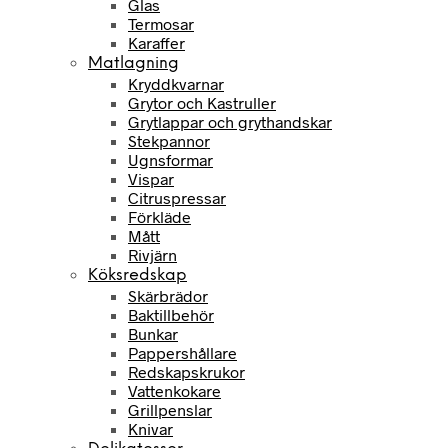
Glas
Termosar
Karaffer
Matlagning
Kryddkvarnar
Grytor och Kastruller
Grytlappar och grythandskar
Stekpannor
Ugnsformar
Vispar
Citruspressar
Förkläde
Mått
Rivjärn
Köksredskap
Skärbrädor
Baktillbehör
Bunkar
Pappershållare
Redskapskrukor
Vattenkokare
Grillpenslar
Knivar