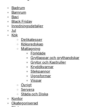
Badrum
Barnrum
Bavi
Black Friday
Inredningsdetaljer
Jul
Kök
Delikatesser
Köksredskap
Matlagning
Förkläde
Grytlappar och grythandskar
Grytor och Kastruller
Kryddkvarnar
Stekpannor
Ugnsformar
Vispar
Övrigt
Servera
Städa och Diska
Kontor
Okategoriserad