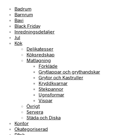
Badrum
Barnrum
Bavi
Black Friday
Inredningsdetaljer
Jul
Kök
Delikatesser
Köksredskap
Matlagning
Förkläde
Grytlappar och grythandskar
Grytor och Kastruller
Kryddkvarnar
Stekpannor
Ugnsformar
Vispar
Övrigt
Servera
Städa och Diska
Kontor
Okategoriserad
Påsk