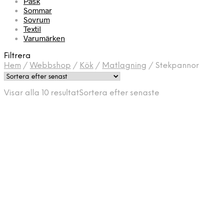
Påsk
Sommar
Sovrum
Textil
Varumärken
Filtrera
Hem
/
Webbshop
/
Kök
/
Matlagning
/
Stekpannor
Visar alla 10 resultat
Sortera efter senaste