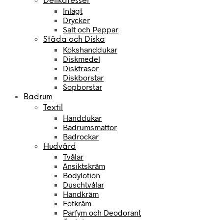
Delikatesser
Inlagt
Drycker
Salt och Peppar
Städa och Diska
Kökshanddukar
Diskmedel
Disktrasor
Diskborstar
Sopborstar
Badrum
Textil
Handdukar
Badrumsmattor
Badrockar
Hudvård
Tvålar
Ansiktskräm
Bodylotion
Duschtvålar
Handkräm
Fotkräm
Parfym och Deodorant