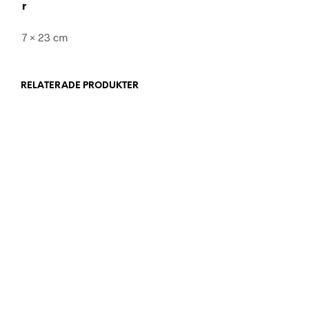
r
7 × 23 cm
RELATERADE PRODUKTER
449,00
kr
98,00
kr