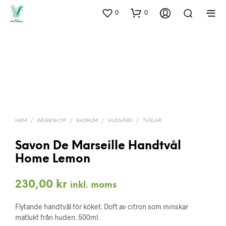
0
0
HEM
/
WEBBSHOP
/
BADRUM
/
HUDVÅRD
/
TVÅLAR
Savon De Marseille Handtvål
Home Lemon
230,00
kr
inkl. moms
Flytande handtvål för köket. Doft av citron som minskar
matlukt från huden. 500ml.