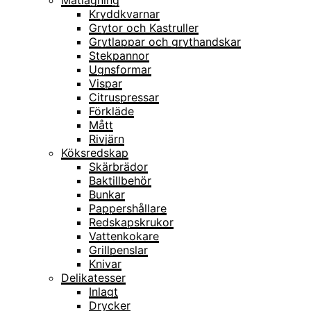
Matlagning
Kryddkvarnar
Grytor och Kastruller
Grytlappar och grythandskar
Stekpannor
Ugnsformar
Vispar
Citruspressar
Förkläde
Mått
Rivjärn
Köksredskap
Skärbrädor
Baktillbehör
Bunkar
Pappershållare
Redskapskrukor
Vattenkokare
Grillpenslar
Knivar
Delikatesser
Inlagt
Drycker