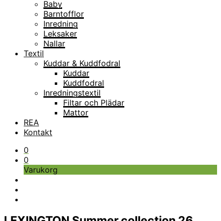
Baby
Barntofflor
Inredning
Leksaker
Nallar
Textil
Kuddar & Kuddfodral
Kuddar
Kuddfodral
Inredningstextil
Filtar och Plädar
Mattor
REA
Kontakt
0
0
Varukorg
LEXINGTON Summer collection 26