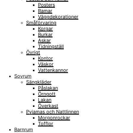
Posters
Ramar
Väggdekorationer
Småförvaring
Korgar
Burkar
Askar
Tidningställ
Övrigt
Kontor
Väskor
Vattenkannor
Sovrum
Sängkläder
Påslakan
Örngott
Lakan
Överkast
Pyjamas och Nattlinnen
Morgonrockar
Tofflor
Barnrum