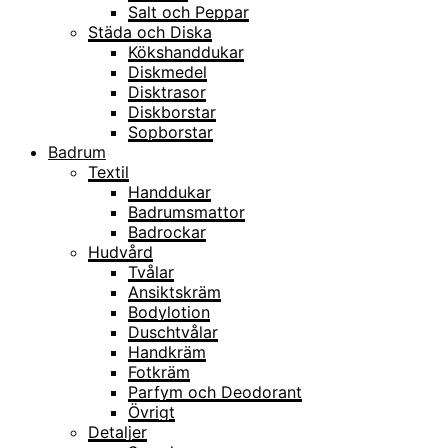
Salt och Peppar
Städa och Diska
Kökshanddukar
Diskmedel
Disktrasor
Diskborstar
Sopborstar
Badrum
Textil
Handdukar
Badrumsmattor
Badrockar
Hudvård
Tvålar
Ansiktskräm
Bodylotion
Duschtvålar
Handkräm
Fotkräm
Parfym och Deodorant
Övrigt
Detaljer