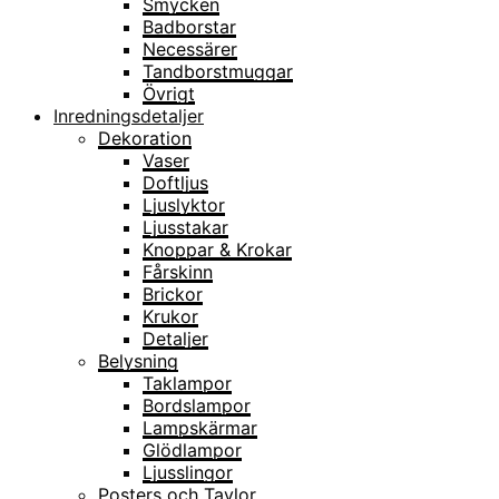
Smycken
Badborstar
Necessärer
Tandborstmuggar
Övrigt
Inredningsdetaljer
Dekoration
Vaser
Doftljus
Ljuslyktor
Ljusstakar
Knoppar & Krokar
Fårskinn
Brickor
Krukor
Detaljer
Belysning
Taklampor
Bordslampor
Lampskärmar
Glödlampor
Ljusslingor
Posters och Tavlor