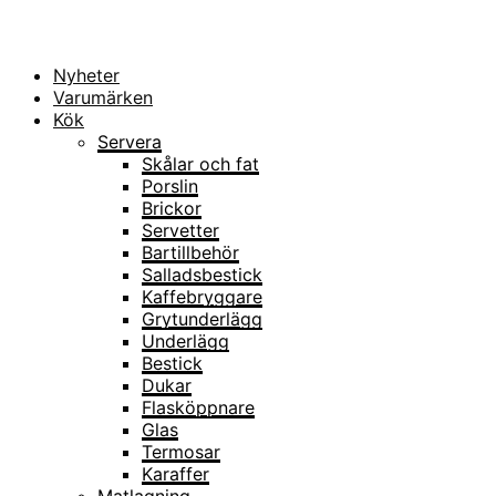
Nyheter
Varumärken
Kök
Servera
Skålar och fat
Porslin
Brickor
Servetter
Bartillbehör
Salladsbestick
Kaffebryggare
Grytunderlägg
Underlägg
Bestick
Dukar
Flasköppnare
Glas
Termosar
Karaffer