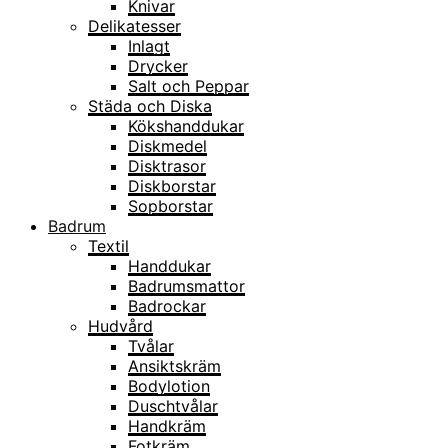
Knivar
Delikatesser
Inlagt
Drycker
Salt och Peppar
Städa och Diska
Kökshanddukar
Diskmedel
Disktrasor
Diskborstar
Sopborstar
Badrum
Textil
Handdukar
Badrumsmattor
Badrockar
Hudvård
Tvålar
Ansiktskräm
Bodylotion
Duschtvålar
Handkräm
Fotkräm