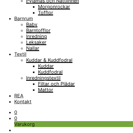
Pyjamas och Nattlinnen
Morgonrockar
Tofflor
Barnrum
Baby
Barntofflor
Inredning
Leksaker
Nallar
Textil
Kuddar & Kuddfodral
Kuddar
Kuddfodral
Inredningstextil
Filtar och Plädar
Mattor
REA
Kontakt
0
0
Varukorg