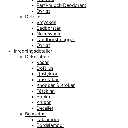
Parfym och Deodorant
Övrigt
Detaljer
Smycken
Badborstar
Necessärer
Tandborstmuggar
Övrigt
Inredningsdetaljer
Dekoration
Vaser
Doftljus
Ljuslyktor
Ljusstakar
Knoppar & Krokar
Fårskinn
Brickor
Krukor
Detaljer
Belysning
Taklampor
Bordslampor