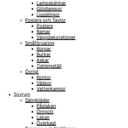
Lampskärmar
Glödlampor
Ljusslingor
Posters och Tavlor
Posters
Ramar
Väggdekorationer
Småförvaring
Korgar
Burkar
Askar
Tidningställ
Övrigt
Kontor
Väskor
Vattenkannor
Sovrum
Sängkläder
Påslakan
Örngott
Lakan
Överkast