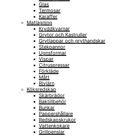
Glas
Termosar
Karaffer
Matlagning
Kryddkvarnar
Grytor och Kastruller
Grytlappar och grythandskar
Stekpannor
Ugnsformar
Vispar
Citruspressar
Förkläde
Mått
Rivjärn
Köksredskap
Skärbrädor
Baktillbehör
Bunkar
Pappershållare
Redskapskrukor
Vattenkokare
Grillpenslar