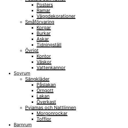
Posters
Ramar
Väggdekorationer
Småförvaring
Korgar
Burkar
Askar
Tidningställ
Övrigt
Kontor
Väskor
Vattenkannor
Sovrum
Sängkläder
Påslakan
Örngott
Lakan
Överkast
Pyjamas och Nattlinnen
Morgonrockar
Tofflor
Barnrum