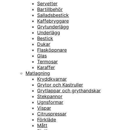
Servetter
Bartillbehör
Salladsbestick
Kaffebryggare
Grytunderlägg
Underlägg
Bestick
Dukar
Flasköppnare
Glas
Termosar
Karaffer
Matlagning
Kryddkvarnar
Grytor och Kastruller
Grytlappar och grythandskar
Stekpannor
Ugnsformar
Vispar
Citruspressar
Förkläde
Mått