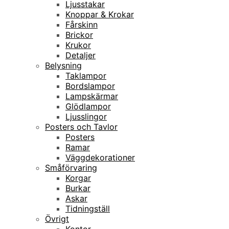
Ljusstakar
Knoppar & Krokar
Fårskinn
Brickor
Krukor
Detaljer
Belysning
Taklampor
Bordslampor
Lampskärmar
Glödlampor
Ljusslingor
Posters och Tavlor
Posters
Ramar
Väggdekorationer
Småförvaring
Korgar
Burkar
Askar
Tidningställ
Övrigt
Kontor