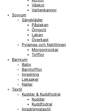
Väskor
Vattenkannor
Sovrum
Sängkläder
Påslakan
Örngott
Lakan
Överkast
Pyjamas och Nattlinnen
Morgonrockar
Tofflor
Barnrum
Baby
Barntofflor
Inredning
Leksaker
Nallar
Textil
Kuddar & Kuddfodral
Kuddar
Kuddfodral
Inredningstextil