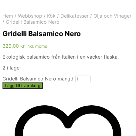
Hem
/
Webbshop
/
Kök
/
Delikatesser
/
Olja och Vinäger
/
Gridelli Balsamico Nero
Gridelli Balsamico Nero
329,00
kr
inkl. moms
Ekologisk balsamico från Italien i en vacker flaska.
2 i lager
Gridelli Balsamico Nero mängd
Lägg till i varukorg