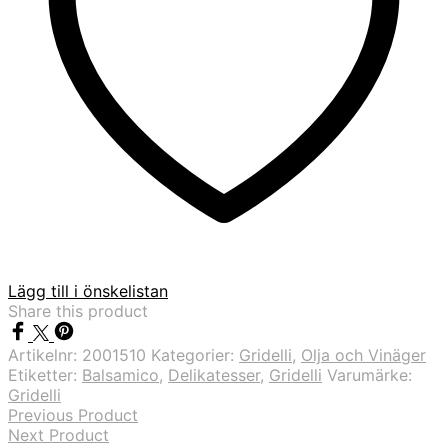
Lägg till i önskelistan
Share this product
Artikelnr:
2001510
Kategorier:
Gridelli
,
Olja och Vinäger
Etiketter:
Balsamico
,
Delikatesser
,
Gridelli
Varumärke:
Gridelli
Previous Product
Next Product