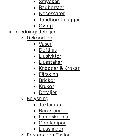
Smycken
Badborstar
Necessärer
Tandborstmuggar
Övrigt
Inredningsdetaljer
Dekoration
Vaser
Doftljus
Ljuslyktor
Ljusstakar
Knoppar & Krokar
Fårskinn
Brickor
Krukor
Detaljer
Belysning
Taklampor
Bordslampor
Lampskärmar
Glödlampor
Ljusslingor
Posters och Tavlor