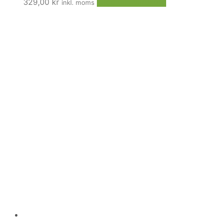
329,00
kr
Lägg till i varukorg
inkl. moms