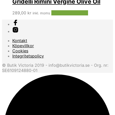
Gridelli Rimini Vergine Olive Oil
289,00
kr
Lägg till i varukorg
inkl. moms
Kontakt
Köpevillkor
Cookies
Integritetspolicy
© Butik Victoria 2019 - info@butikvictoria.se - Org. nr:
SE6109124880-01