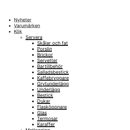
Nyheter
Varumärken
Kök
Servera
Skålar och fat
Porslin
Brickor
Servetter
Bartillbehör
Salladsbestick
Kaffebryggare
Grytunderlägg
Underlägg
Bestick
Dukar
Flasköppnare
Glas
Termosar
Karaffer