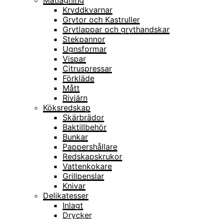
Matlagning
Kryddkvarnar
Grytor och Kastruller
Grytlappar och grythandskar
Stekpannor
Ugnsformar
Vispar
Citruspressar
Förkläde
Mått
Rivjärn
Köksredskap
Skärbrädor
Baktillbehör
Bunkar
Pappershållare
Redskapskrukor
Vattenkokare
Grillpenslar
Knivar
Delikatesser
Inlagt
Drycker