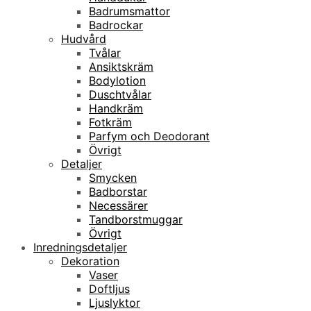
Badrumsmattor
Badrockar
Hudvård
Tvålar
Ansiktskräm
Bodylotion
Duschtvålar
Handkräm
Fotkräm
Parfym och Deodorant
Övrigt
Detaljer
Smycken
Badborstar
Necessärer
Tandborstmuggar
Övrigt
Inredningsdetaljer
Dekoration
Vaser
Doftljus
Ljuslyktor