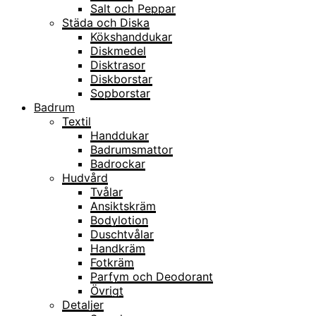
Salt och Peppar
Städa och Diska
Kökshanddukar
Diskmedel
Disktrasor
Diskborstar
Sopborstar
Badrum
Textil
Handdukar
Badrumsmattor
Badrockar
Hudvård
Tvålar
Ansiktskräm
Bodylotion
Duschtvålar
Handkräm
Fotkräm
Parfym och Deodorant
Övrigt
Detaljer