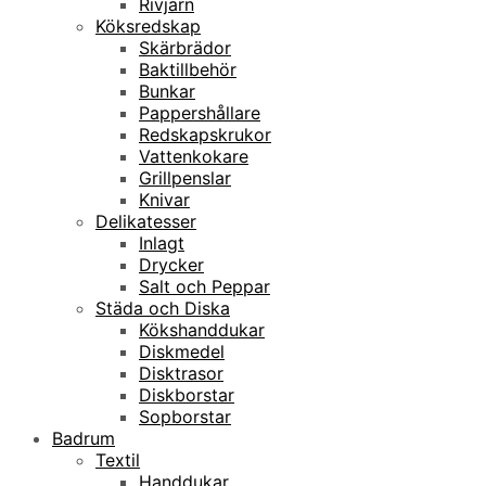
Rivjärn
Köksredskap
Skärbrädor
Baktillbehör
Bunkar
Pappershållare
Redskapskrukor
Vattenkokare
Grillpenslar
Knivar
Delikatesser
Inlagt
Drycker
Salt och Peppar
Städa och Diska
Kökshanddukar
Diskmedel
Disktrasor
Diskborstar
Sopborstar
Badrum
Textil
Handdukar