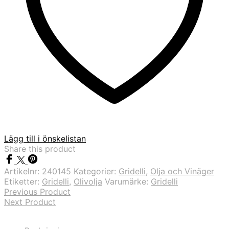
Lägg till i önskelistan
Share this product
Artikelnr:
240145
Kategorier:
Gridelli
,
Olja och Vinäger
Etiketter:
Gridelli
,
Olivolja
Varumärke:
Gridelli
Previous Product
Next Product