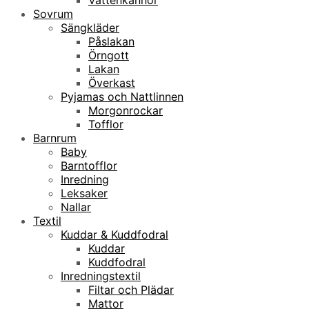
Sovrum
Sängkläder
Påslakan
Örngott
Lakan
Överkast
Pyjamas och Nattlinnen
Morgonrockar
Tofflor
Barnrum
Baby
Barntofflor
Inredning
Leksaker
Nallar
Textil
Kuddar & Kuddfodral
Kuddar
Kuddfodral
Inredningstextil
Filtar och Plädar
Mattor