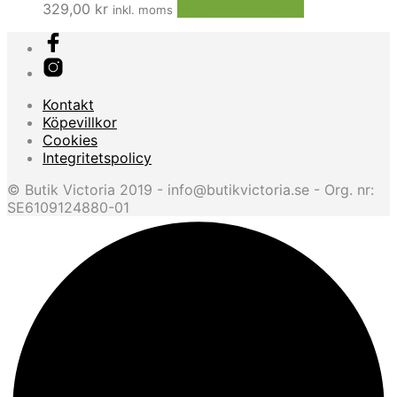
329,00
kr
Lägg till i varukorg
inkl. moms
Kontakt
Köpevillkor
Cookies
Integritetspolicy
© Butik Victoria 2019 - info@butikvictoria.se - Org. nr:
SE6109124880-01