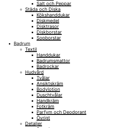
Salt och Peppar
Städa och Diska
Kökshanddukar
Diskmedel
Disktrasor
Diskborstar
Sopborstar
Badrum
Textil
Handdukar
Badrumsmattor
Badrockar
Hudvård
Tvålar
Ansiktskräm
Bodylotion
Duschtvålar
Handkräm
Fotkräm
Parfym och Deodorant
Övrigt
Detaljer