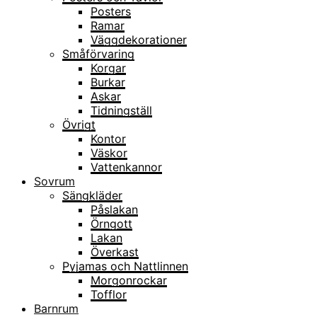
Posters
Ramar
Väggdekorationer
Småförvaring
Korgar
Burkar
Askar
Tidningställ
Övrigt
Kontor
Väskor
Vattenkannor
Sovrum
Sängkläder
Påslakan
Örngott
Lakan
Överkast
Pyjamas och Nattlinnen
Morgonrockar
Tofflor
Barnrum