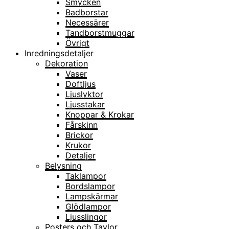
Smycken
Badborstar
Necessärer
Tandborstmuggar
Övrigt
Inredningsdetaljer
Dekoration
Vaser
Doftljus
Ljuslyktor
Ljusstakar
Knoppar & Krokar
Fårskinn
Brickor
Krukor
Detaljer
Belysning
Taklampor
Bordslampor
Lampskärmar
Glödlampor
Ljusslingor
Posters och Tavlor