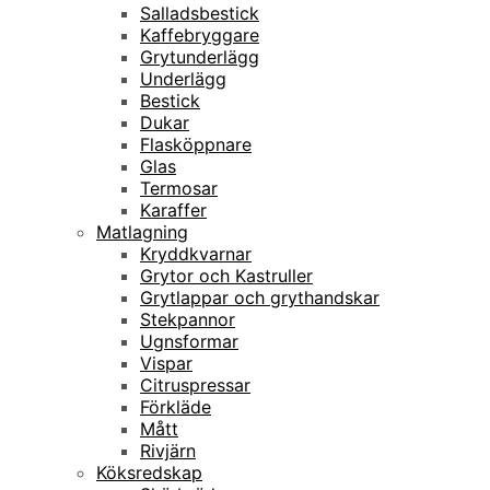
Salladsbestick
Kaffebryggare
Grytunderlägg
Underlägg
Bestick
Dukar
Flasköppnare
Glas
Termosar
Karaffer
Matlagning
Kryddkvarnar
Grytor och Kastruller
Grytlappar och grythandskar
Stekpannor
Ugnsformar
Vispar
Citruspressar
Förkläde
Mått
Rivjärn
Köksredskap