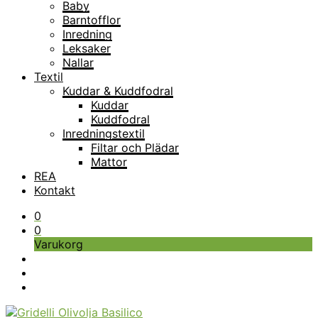
Baby
Barntofflor
Inredning
Leksaker
Nallar
Textil
Kuddar & Kuddfodral
Kuddar
Kuddfodral
Inredningstextil
Filtar och Plädar
Mattor
REA
Kontakt
0
0
Varukorg