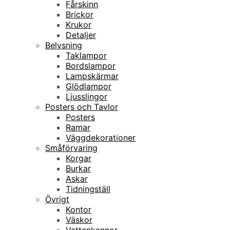
Fårskinn
Brickor
Krukor
Detaljer
Belysning
Taklampor
Bordslampor
Lampskärmar
Glödlampor
Ljusslingor
Posters och Tavlor
Posters
Ramar
Väggdekorationer
Småförvaring
Korgar
Burkar
Askar
Tidningställ
Övrigt
Kontor
Väskor
Vattenkannor