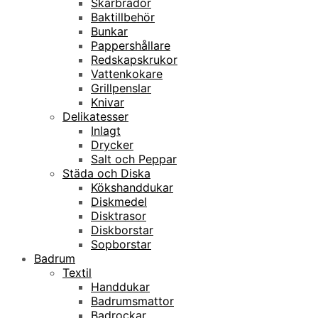
Skärbrädor
Baktillbehör
Bunkar
Pappershållare
Redskapskrukor
Vattenkokare
Grillpenslar
Knivar
Delikatesser
Inlagt
Drycker
Salt och Peppar
Städa och Diska
Kökshanddukar
Diskmedel
Disktrasor
Diskborstar
Sopborstar
Badrum
Textil
Handdukar
Badrumsmattor
Badrockar