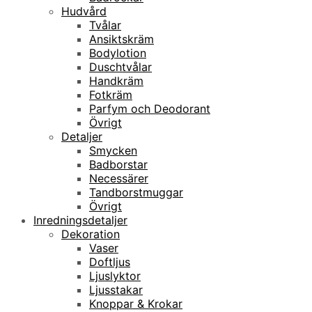
Hudvård
Tvålar
Ansiktskräm
Bodylotion
Duschtvålar
Handkräm
Fotkräm
Parfym och Deodorant
Övrigt
Detaljer
Smycken
Badborstar
Necessärer
Tandborstmuggar
Övrigt
Inredningsdetaljer
Dekoration
Vaser
Doftljus
Ljuslyktor
Ljusstakar
Knoppar & Krokar