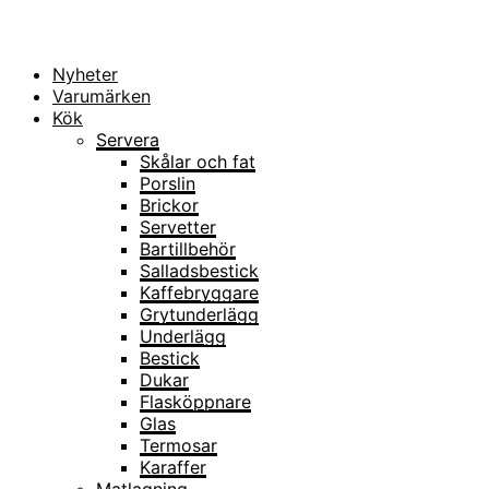
Nyheter
Varumärken
Kök
Servera
Skålar och fat
Porslin
Brickor
Servetter
Bartillbehör
Salladsbestick
Kaffebryggare
Grytunderlägg
Underlägg
Bestick
Dukar
Flasköppnare
Glas
Termosar
Karaffer