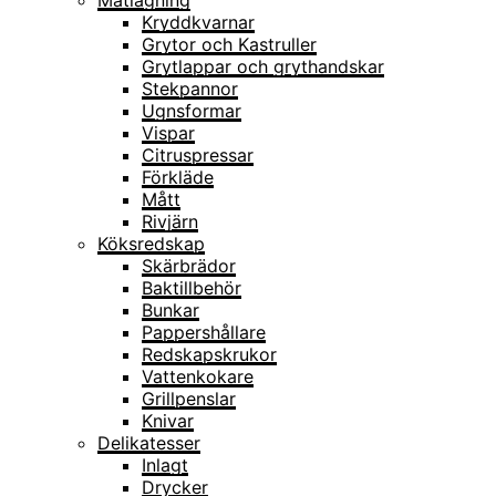
Matlagning
Kryddkvarnar
Grytor och Kastruller
Grytlappar och grythandskar
Stekpannor
Ugnsformar
Vispar
Citruspressar
Förkläde
Mått
Rivjärn
Köksredskap
Skärbrädor
Baktillbehör
Bunkar
Pappershållare
Redskapskrukor
Vattenkokare
Grillpenslar
Knivar
Delikatesser
Inlagt
Drycker