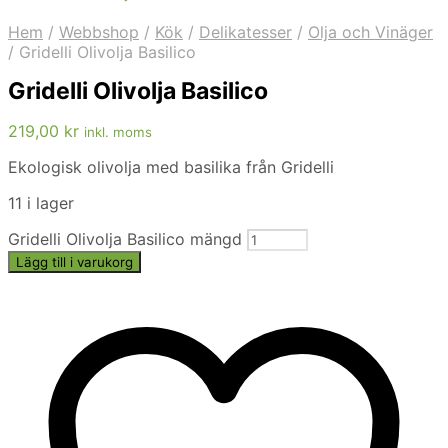
Hem
/
Webbshop
/
Kök
/
Delikatesser
/
Olja och Vinäger
/
Gridelli Olivolja Basilico
Gridelli Olivolja Basilico
219,00
kr
inkl. moms
Ekologisk olivolja med basilika från Gridelli
11 i lager
Gridelli Olivolja Basilico mängd
Lägg till i varukorg